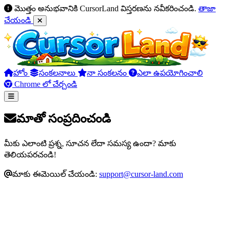
మొత్తం అనుభవానికి CursorLand విస్తరణను నవీకరించండి.
తాజా
చేయండి
హోం
సంకలనాలు
నా సంకలనం
ఎలా ఉపయోగించాలి
Chrome లో చేర్చండి
మాతో సంప్రదించండి
మీకు ఎలాంటి ప్రశ్న, సూచన లేదా సమస్య ఉందా? మాకు
తెలియపరచండి!
మాకు ఈమెయిల్ చేయండి:
support@cursor-land.com