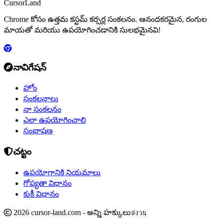
CursorLand
Chrome కోసం ఉత్తమ కస్టమ్ కర్సర్ల సంకలనం. ఆనందకరమైన, రంగుల
మాయతో మరియు ఉపయోగించడానికి సులభమైనవి!
నావిగేషన్
హోం
సంకలనాలు
నా సంకలనం
ఎలా ఉపయోగించాలి
సంభాషణ
చట్టం
ఉపయోగానికి నియమాలు
గోప్యతా విధానం
కుకీ విధానం
2026 cursor-land.com - అన్ని హక్కులుสงวน