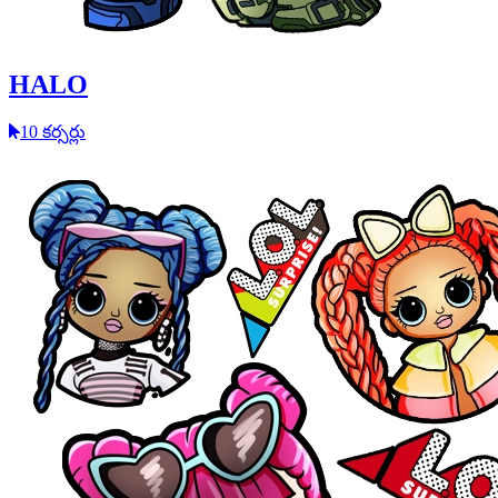
HALO
10 కర్సర్లు