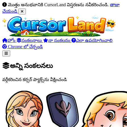
మొత్తం అనుభవానికి CursorLand విస్తరణను నవీకరించండి.
తాజా
చేయండి
హోం
సంకలనాలు
నా సంకలనం
ఎలా ఉపయోగించాలి
Chrome లో చేర్చండి
అన్ని సంకలనలు
వర్గీకరించిన కర్సర్ ప్యాక్స్‌ను వీక్షించండి