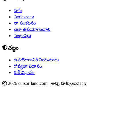
హోం
సంకలనాలు
నా సంకలనం
ఎలా ఉపయోగించాలి
సంభాషణ
చట్టం
ఉపయోగానికి నియమాలు
గోప్యతా విధానం
కుకీ విధానం
2026 cursor-land.com - అన్ని హక్కులుสงวน