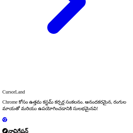
CursorLand
Chrome కోసం ఉత్తమ కస్టమ్ కర్సర్ల సంకలనం. ఆనందకరమైన, రంగుల
మాయతో మరియు ఉపయోగించడానికి సులభమైనవి!
నావిగేషన్