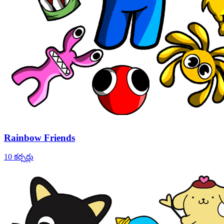
Rainbow Friends
10 కర్సర్లు