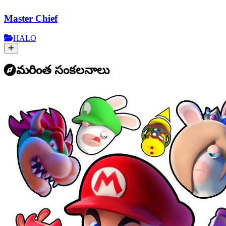
Master Chief
HALO
మరింత సంకలనాలు