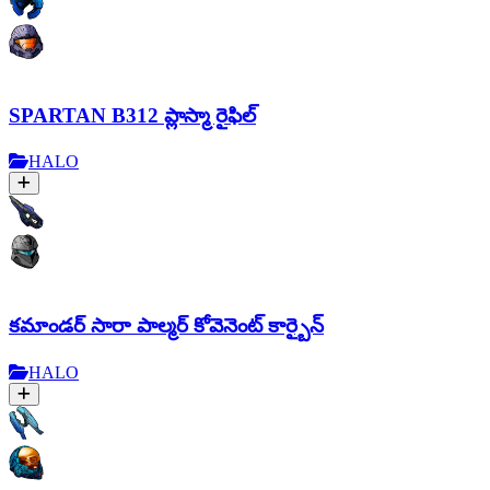
SPARTAN B312 ప్లాస్మా రైఫిల్
HALO
కమాండర్ సారా పాల్మర్ కోవెనెంట్ కార్బైన్
HALO