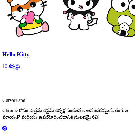
Hello Kitty
10 కర్సర్లు
CursorLand
Chrome కోసం ఉత్తమ కస్టమ్ కర్సర్ల సంకలనం. ఆనందకరమైన, రంగుల
మాయతో మరియు ఉపయోగించడానికి సులభమైనవి!