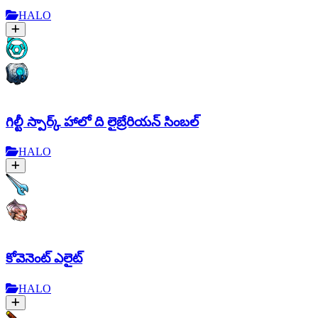
HALO
గిల్టీ స్పార్క్ హాలో ది లైబ్రేరియన్ సింబల్
HALO
కోవెనెంట్ ఎలైట్
HALO