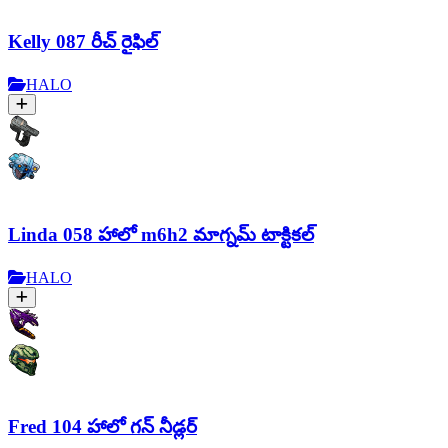
Kelly 087 రీచ్ రైఫిల్
HALO
Linda 058 హాలో m6h2 మాగ్నమ్ టాక్టికల్
HALO
Fred 104 హాలో గన్ నీడ్లర్