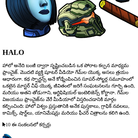
HALO
హాలో అనేది బంజీ ద్వారా సృష్టించబడిన ఒక పోరాట కల్పన మాధ్యమ
ఫ్రాంచైజ్. మొదటి వ్యక్తి షూటర్ వీడియో గేమ్‌ల యొక్క అసలు త్రయం
ఆధారంగా. కథ స్పార్టన్స్ అనే కోడ్నేంపించిన సూపర్-సోల్జర్ల సమూహంలో
ఒకటైన మాస్టర్ చీఫ్ యొక్క జీవితంలో జరిగే సంఘటనలను గూర్చి ఉంది,
మరియు అతని తోడుగాని, ఆర్టిఫిషియల్ ఇంటెలిజెన్స్ కోర్టానా. గేమ్‌ల
విజయము ఫ్రాంచైజ్‌ను వేరే మీడియాలో విస్తరించడానికి మార్గం
కల్పించింది: హాలో విశ్వం ప్రస్తుతానికి అనేక పుస్తకాలు, గ్రాఫిక్ నవలలు,
కామిక్స్, షార్ట్‌లు, యానిమేషన్లు మరియు ఫీచర్ చిత్రాలను కలిగి ఉంది.
10 ఈ సంకలనలో కర్సర్లు