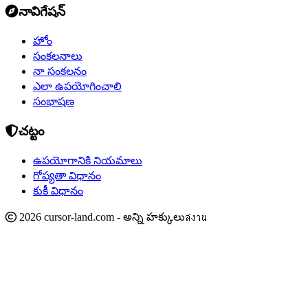
నావిగేషన్
హోం
సంకలనాలు
నా సంకలనం
ఎలా ఉపయోగించాలి
సంభాషణ
చట్టం
ఉపయోగానికి నియమాలు
గోప్యతా విధానం
కుకీ విధానం
2026 cursor-land.com - అన్ని హక్కులుสงวน