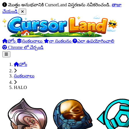
మొత్తం అనుభవానికి CursorLand విస్తరణను నవీకరించండి.
తాజా
చేయండి
హోం
సంకలనాలు
నా సంకలనం
ఎలా ఉపయోగించాలి
Chrome లో చేర్చండి
హోం
సంకలనాలు
HALO