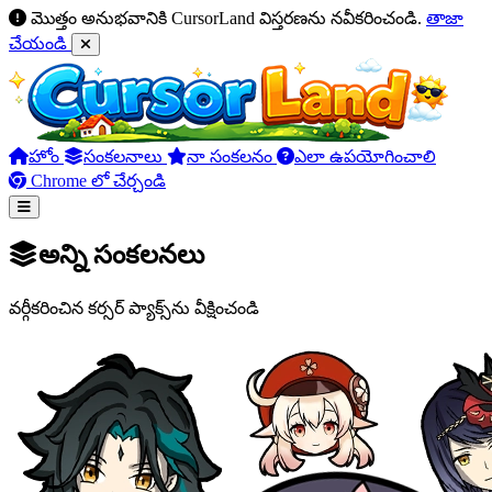
మొత్తం అనుభవానికి CursorLand విస్తరణను నవీకరించండి.
తాజా
చేయండి
హోం
సంకలనాలు
నా సంకలనం
ఎలా ఉపయోగించాలి
Chrome లో చేర్చండి
అన్ని సంకలనలు
వర్గీకరించిన కర్సర్ ప్యాక్స్‌ను వీక్షించండి