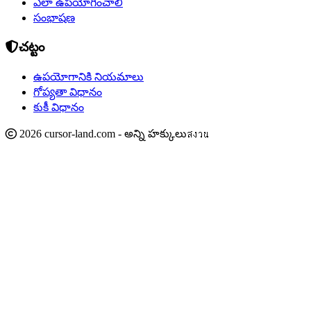
ఎలా ఉపయోగించాలి
సంభాషణ
చట్టం
ఉపయోగానికి నియమాలు
గోప్యతా విధానం
కుకీ విధానం
2026 cursor-land.com - అన్ని హక్కులుสงวน