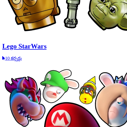
Lego StarWars
10 కర్సర్లు