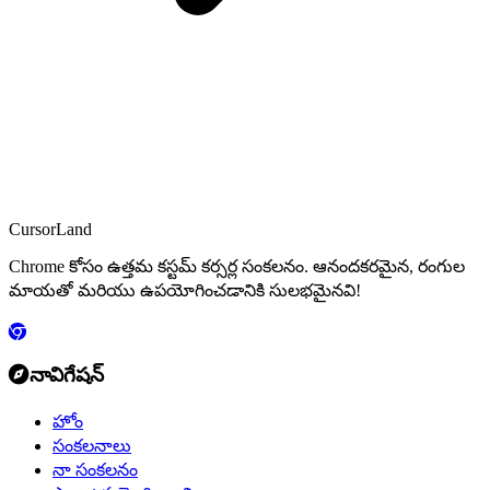
CursorLand
Chrome కోసం ఉత్తమ కస్టమ్ కర్సర్ల సంకలనం. ఆనందకరమైన, రంగుల
మాయతో మరియు ఉపయోగించడానికి సులభమైనవి!
నావిగేషన్
హోం
సంకలనాలు
నా సంకలనం