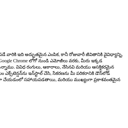
ికి ఇది అద్భుతమైన ఎంపిక, కానీ రోజువారీ జీవితానికి వైవిధ్యాన్ని,
 - Google Chrome లోగో నుండి ఎమోజీలు వరకు, మీరు ఇక్కడ
ున్నాము. వివిధ రంగులు, ఆకారాలు, నేసినవి మరియు ఆసక్తికరమైన
్‌టెన్షన్‌ను ఇన్‌స్టాల్ చేసి, సేకరణను మీ పరికరానికి డౌన్‌లోడ్
క్తికరంగా చేయడంలో సహాయపడతాయి, మరియు ముఖ్యంగా ప్రకాశవంతమైన