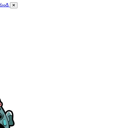
ేయండి