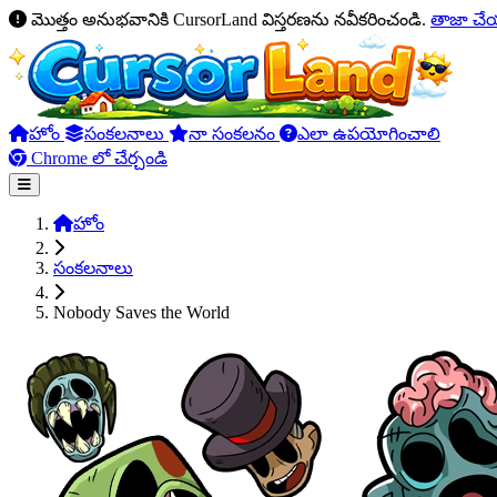
మొత్తం అనుభవానికి CursorLand విస్తరణను నవీకరించండి.
తాజా చ
హోం
సంకలనాలు
నా సంకలనం
ఎలా ఉపయోగించాలి
Chrome లో చేర్చండి
హోం
సంకలనాలు
Nobody Saves the World