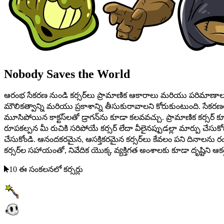
Nobody Saves the World
ఆరంభ సేకరణ నుండి కర్సర్‌లు ప్రామాణిక ఆకారాలు మరియు పరిమాణాల మిశ్
మౌలికత్వాన్ని మరియు ప్రకాశాన్ని తీసుకురావాలని కోరుకుంటుంది. సేక
మూసిపోయిన కాక్టస్‌లతో డ్రాగన్‌ను కూడా కలవవచ్చు. ప్రామాణిక కర్స
రూపకల్పన మీ రుచికి సరిపోయే కర్సర్ లేదా వీలైనప్పుడల్లా మార్పు చేసుకోడా
చేసుకోండి. ఆనందకరమైన, ఆసక్తికరమైన కర్సర్‌లు కేవలం పని దినా
కర్సర్‌ల సహాయంతో, నివేదిక యొక్క వ్యక్తిగత అంశాలకు కూడా దృష్టిని ఆకర్ష
10 ఈ సంకలనలో కర్సర్లు