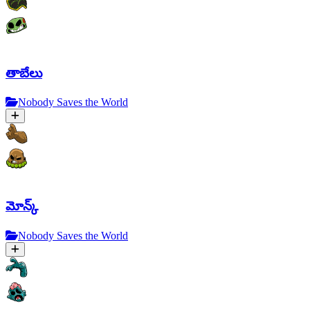
తాబేలు
Nobody Saves the World
మోన్క్
Nobody Saves the World