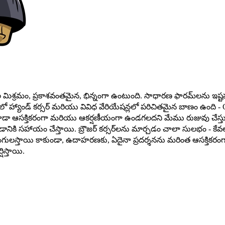
రమం, ప్రకాశవంతమైన, భిన్నంగా ఉంటుంది. సాధారణ ఫారమ్‌లను ఇష్టపడే వార
రణలో హ్యాండ్ కర్సర్ మరియు వివిధ వేరియేషన్లలో పరిచితమైన బాణం ఉంది
ర్ కూడా ఆసక్తికరంగా మరియు ఆకర్షణీయంగా ఉండగలదని మేము రుజువు చేస్త
నికి సహాయం చేస్తాయి. బ్రౌజర్ కర్సర్‌లను మార్చడం చాలా సులభం - కేవలం ఎక్స
లను రంగులస్తాయి కాకుండా, ఉదాహరణకు, ఏదైనా ప్రదర్శనను మరింత ఆస
ిస్తాయి.