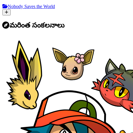
Nobody Saves the World
మరింత సంకలనాలు