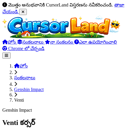
మొత్తం అనుభవానికి CursorLand విస్తరణను నవీకరించండి.
తాజా
చేయండి
హోం
సంకలనాలు
నా సంకలనం
ఎలా ఉపయోగించాలి
Chrome లో చేర్చండి
హోం
సంకలనాలు
Genshin Impact
Venti
Genshin Impact
Venti కర్సర్