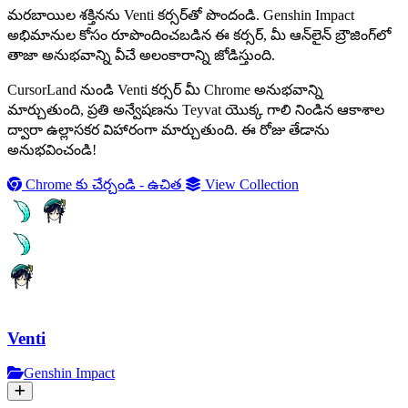
మరబాయిల శక్తినను Venti కర్సర్‌తో పొందండి. Genshin Impact
అభిమానుల కోసం రూపొందించబడిన ఈ కర్సర్, మీ ఆన్‌లైన్ బ్రౌజింగ్‌లో
తాజా అనుభవాన్ని వీచే అలంకారాన్ని జోడిస్తుంది.
CursorLand నుండి Venti కర్సర్ మీ Chrome అనుభవాన్ని
మార్చుతుంది, ప్రతి అన్వేషణను Teyvat యొక్క గాలి నిండిన ఆకాశాల
ద్వారా ఉల్లాసకర విహారంగా మార్చుతుంది. ఈ రోజు తేడాను
అనుభవించండి!
Chrome కు చేర్చండి - ఉచిత
View Collection
Venti
Genshin Impact