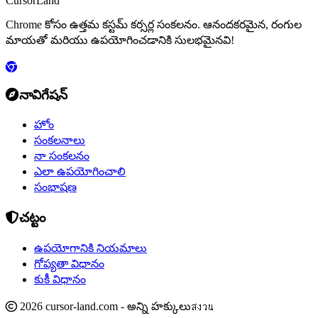
CursorLand
Chrome కోసం ఉత్తమ కస్టమ్ కర్సర్ల సంకలనం. ఆనందకరమైన, రంగుల
మాయతో మరియు ఉపయోగించడానికి సులభమైనవి!
నావిగేషన్
హోం
సంకలనాలు
నా సంకలనం
ఎలా ఉపయోగించాలి
సంభాషణ
చట్టం
ఉపయోగానికి నియమాలు
గోప్యతా విధానం
కుకీ విధానం
2026 cursor-land.com - అన్ని హక్కులుสงวน