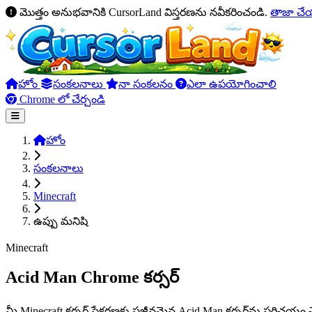
మొత్తం అనుభవానికి CursorLand విస్తరణను నవీకరించండి.
తాజా చ
హోం
సంకలనాలు
నా సంకలనం
ఎలా ఉపయోగించాలి
Chrome లో చేర్చండి
హోం
సంకలనాలు
Minecraft
ఉప్పు మనిషి
Minecraft
Acid Man Chrome కర్సర్
మీ Minecraft కర్సర్ సేకరణకు సజీవమైన Acid Man కర్సర్‌ను పరిచయం చేయ