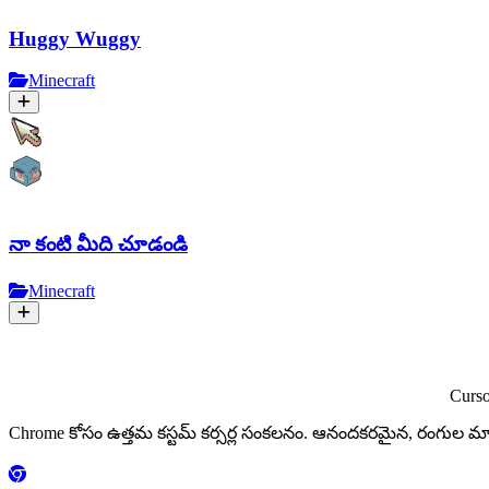
Huggy Wuggy
Minecraft
నా కంటి మీది చూడండి
Minecraft
Curs
Chrome కోసం ఉత్తమ కస్టమ్ కర్సర్ల సంకలనం. ఆనందకరమైన, రంగు