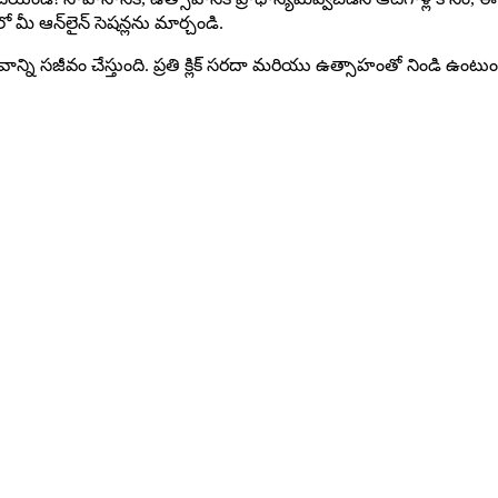
ో మీ ఆన్‌లైన్ సెషన్లను మార్చండి.
న్ని సజీవం చేస్తుంది. ప్రతి క్లిక్ సరదా మరియు ఉత్సాహంతో నిండి ఉంటుంద