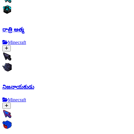
రాత్రి ఆత్మ
Minecraft
నిజనాయకుడు
Minecraft