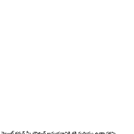
రంట్ కర్సర్ మీ బ్రౌజింగ్ అనుభవానికి శక్తి మరియు ఉత్సాహాన్ని