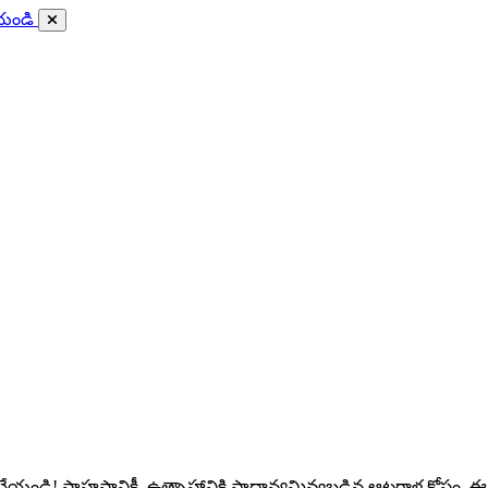
ేయండి
ండి! సాహసానికీ, ఉత్సాహానికి ప్రాధాన్యమివ్వబడిన ఆటగాళ్ల కోసం, ఈ వైబ్