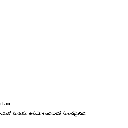
orLand
ల మాయతో మరియు ఉపయోగించడానికి సులభమైనవి!