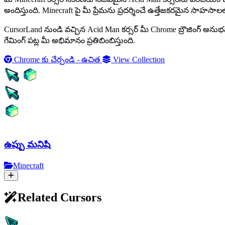
అందిస్తుంది. Minecraft పై మీ ప్రేమను ప్రదర్శించే ఉత్తేజకరమైన సాహసాలల
CursorLand నుండి వచ్చిన Acid Man కర్సర్ మీ Chrome బ్రౌజింగ్ అనుభవా
గేమింగ్ పట్ల మీ అభిమానం ప్రతిబింబిస్తుంది.
Chrome కు చేర్చండి - ఉచిత
View Collection
ఉప్పు మనిషి
Minecraft
Related Cursors