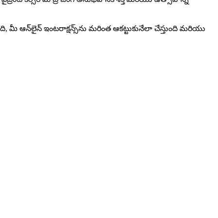
ి, మీ ఆన్‌లైన్ ఇంటరాక్షన్స్‌ను మరింత ఆకట్టుకునేలా చేస్తుంది మరియు