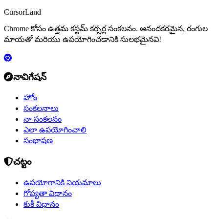
CursorLand
Chrome కోసం ఉత్తమ కస్టమ్ కర్సర్ల సంకలనం. ఆనందకరమైన, రంగుల
మాయతో మరియు ఉపయోగించడానికి సులభమైనవి!
నావిగేషన్
హోం
సంకలనాలు
నా సంకలనం
ఎలా ఉపయోగించాలి
సంభాషణ
చట్టం
ఉపయోగానికి నియమాలు
గోప్యతా విధానం
కుకీ విధానం