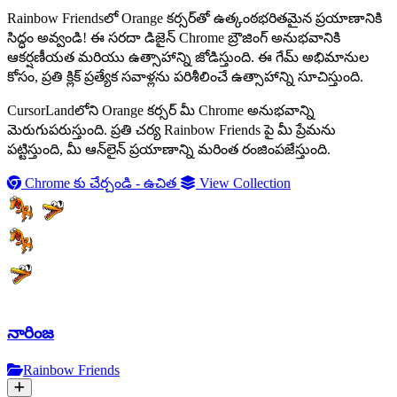
Rainbow Friendsలో Orange కర్సర్‌తో ఉత్కంఠభరితమైన ప్రయాణానికి
సిద్ధం అవ్వండి! ఈ సరదా డిజైన్ Chrome బ్రౌజింగ్ అనుభవానికి
ఆకర్షణీయత మరియు ఉత్సాహాన్ని జోడిస్తుంది. ఈ గేమ్ అభిమానుల
కోసం, ప్రతి క్లిక్ ప్రత్యేక సవాళ్లను పరిశీలించే ఉత్సాహాన్ని సూచిస్తుంది.
CursorLandలోని Orange కర్సర్ మీ Chrome అనుభవాన్ని
మెరుగుపరుస్తుంది. ప్రతి చర్య Rainbow Friends పై మీ ప్రేమను
పట్టిస్తుంది, మీ ఆన్‌లైన్ ప్రయాణాన్ని మరింత రంజింపజేస్తుంది.
Chrome కు చేర్చండి - ఉచిత
View Collection
నారింజ
Rainbow Friends