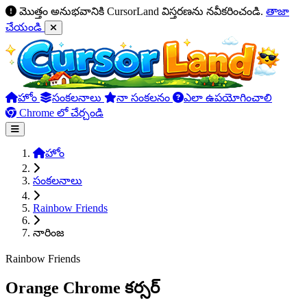
మొత్తం అనుభవానికి CursorLand విస్తరణను నవీకరించండి.
తాజా
చేయండి
హోం
సంకలనాలు
నా సంకలనం
ఎలా ఉపయోగించాలి
Chrome లో చేర్చండి
హోం
సంకలనాలు
Rainbow Friends
నారింజ
Rainbow Friends
Orange Chrome కర్సర్