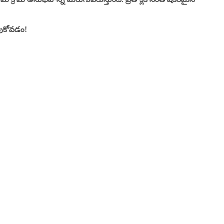
ుపుకోవడం!