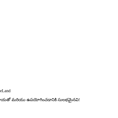
orLand
ల మాయతో మరియు ఉపయోగించడానికి సులభమైనవి!