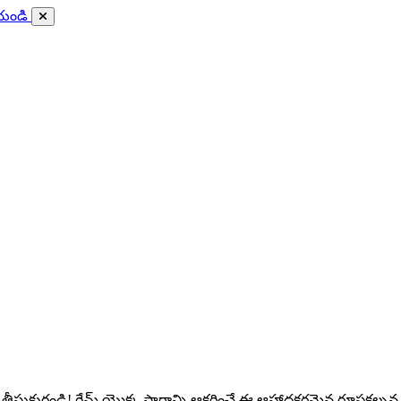
ేయండి
మార్పు తీసుకురండి! గేమ్ యొక్క సారాన్ని ఆకర్షించే ఈ ఆహ్లాదకరమైన రూపకల్పన