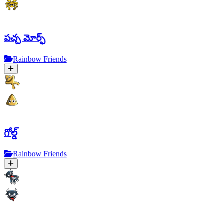
పచ్చ మోర్ఫ్
Rainbow Friends
గోల్డ్
Rainbow Friends