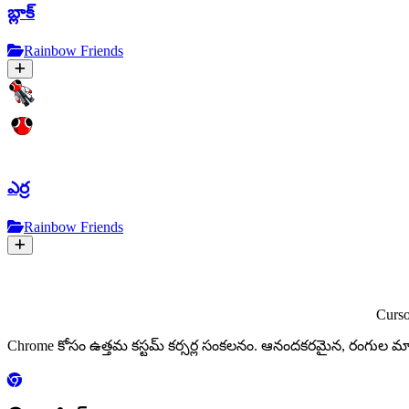
బ్లాక్
Rainbow Friends
ఎర్ర
Rainbow Friends
Curs
Chrome కోసం ఉత్తమ కస్టమ్ కర్సర్ల సంకలనం. ఆనందకరమైన, రంగు