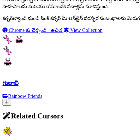
సాహసాలను మరియు రోమాంచక సవాళ్లను సూచిస్తుంది.
కర్సర్‌ల్యాండ్ నుండి పింక్ కర్సర్ మీ ఆన్‌లైన్ పరస్పర సంబంధాలను మెరుగు
Chrome కు చేర్చండి - ఉచిత
View Collection
గులాబీ
Rainbow Friends
Related Cursors