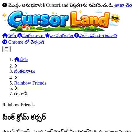
మొత్తం అనుభవానికి CursorLand విస్తరణను నవీకరించండి.
తాజా చ
హోం
సంకలనాలు
నా సంకలనం
ఎలా ఉపయోగించాలి
Chrome లో చేర్చండి
హోం
సంకలనాలు
Rainbow Friends
గులాబీ
Rainbow Friends
పింక్ క్రోమ్ కర్సర్
రెయిన్‌బో ఫ్రెండ్స్ నుండి పింక్ కర్సర్‌తో మీ బ్రౌజింగ్‌కు ఓ ఉల్లాసంగా 