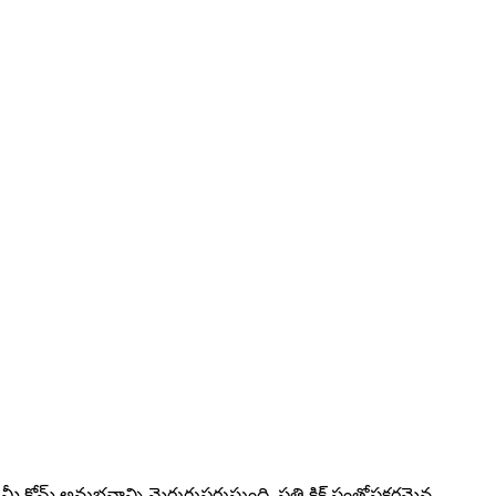
 మీ క్రోమ్ అనుభవాన్ని మెరుగుపరుస్తుంది. ప్రతి క్లిక్ సంతోషకరమైన