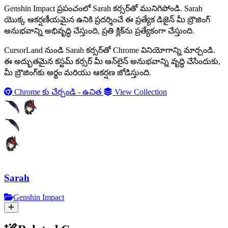
Genshin Impact ప్రపంచంలో Sarah కర్సర్‌తో మునిగిపోండి. Sarah
యొక్క ఆకర్షణీయమైన ఉనికి ప్రదర్శించే ఈ ప్రత్యేక డిజైన్ మీ బ్రౌజింగ్
అనుభవాన్ని అభివృద్ధి చేస్తుంది, ప్రతి క్లిక్‌ను ప్రత్యేకంగా చేస్తుంది.
CursorLand నుండి Sarah కర్సర్‌తో Chrome వినియోగాన్ని మార్చండి.
ఈ అద్భుతమైన కస్టమ్ కర్సర్ మీ ఆన్‌లైన్ అనుభవాన్ని వృద్ధి చేసేందుకు,
మీ బ్రౌజింగ్‌కు అర్థం మరియు ఆకర్షణ జోడిస్తుంది.
Chrome కు చేర్చండి - ఉచిత
View Collection
Sarah
Genshin Impact