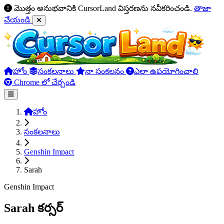
మొత్తం అనుభవానికి CursorLand విస్తరణను నవీకరించండి.
తాజా
చేయండి
హోం
సంకలనాలు
నా సంకలనం
ఎలా ఉపయోగించాలి
Chrome లో చేర్చండి
హోం
సంకలనాలు
Genshin Impact
Sarah
Genshin Impact
Sarah కర్సర్