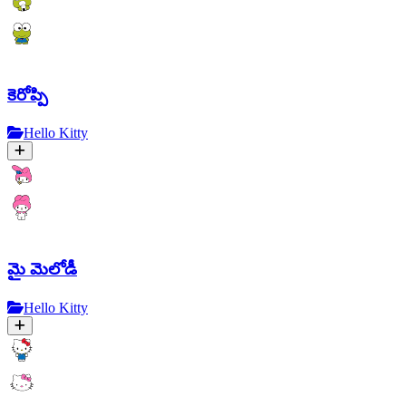
కెరోప్పి
Hello Kitty
మై మెలోడీ
Hello Kitty