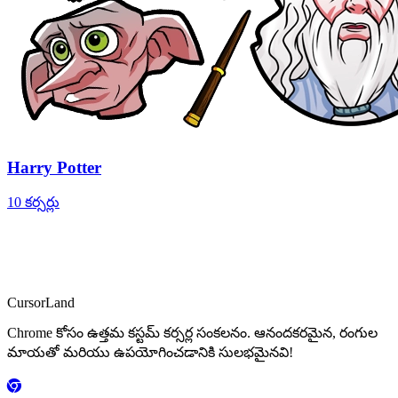
Harry Potter
10 కర్సర్లు
CursorLand
Chrome కోసం ఉత్తమ కస్టమ్ కర్సర్ల సంకలనం. ఆనందకరమైన, రంగుల
మాయతో మరియు ఉపయోగించడానికి సులభమైనవి!