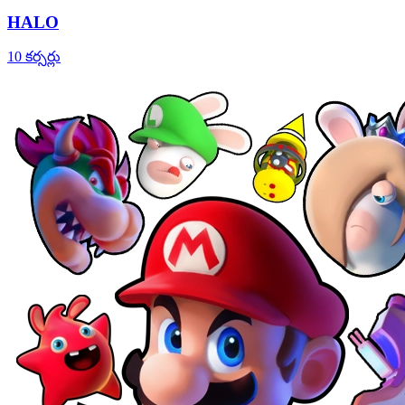
HALO
10 కర్సర్లు