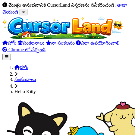
మొత్తం అనుభవానికి CursorLand విస్తరణను నవీకరించండి.
తాజా
చేయండి
హోం
సంకలనాలు
నా సంకలనం
ఎలా ఉపయోగించాలి
Chrome లో చేర్చండి
హోం
సంకలనాలు
Hello Kitty