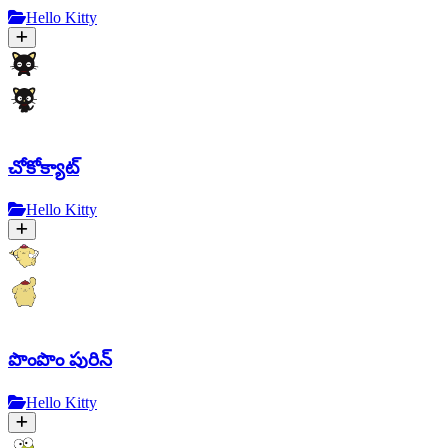
Hello Kitty
చోకోక్యాట్
Hello Kitty
పొంపొం పురిన్
Hello Kitty