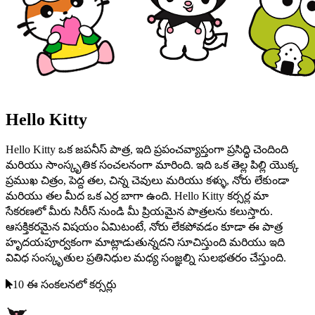
Hello Kitty
Hello Kitty ఒక జపనీస్ పాత్ర, ఇది ప్రపంచవ్యాప్తంగా ప్రసిద్ధి చెందింది
మరియు సాంస్కృతిక సంచలనంగా మారింది. ఇది ఒక తెల్ల పిల్లి యొక్క
ప్రముఖ చిత్రం, పెద్ద తల, చిన్న చెవులు మరియు కళ్ళు, నోరు లేకుండా
మరియు తల మీద ఒక ఎర్ర బాగా ఉంది. Hello Kitty కర్సర్ల మా
సేకరణలో మీరు సిరీస్ నుండి మీ ప్రియమైన పాత్రలను కలుస్తారు.
ఆసక్తికరమైన విషయం ఏమిటంటే, నోరు లేకపోవడం కూడా ఈ పాత్ర
హృదయపూర్వకంగా మాట్లాడుతున్నదని సూచిస్తుంది మరియు ఇది
వివిధ సంస్కృతుల ప్రతినిధుల మధ్య సంజ్ఞల్ని సులభతరం చేస్తుంది.
10 ఈ సంకలనలో కర్సర్లు