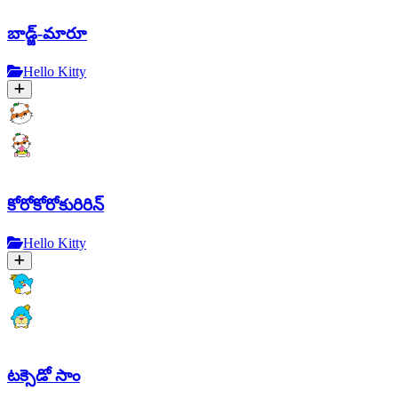
బాడ్జ్-మారూ
Hello Kitty
కోరోకోరోకురిరిన్
Hello Kitty
టక్సెడో సాం