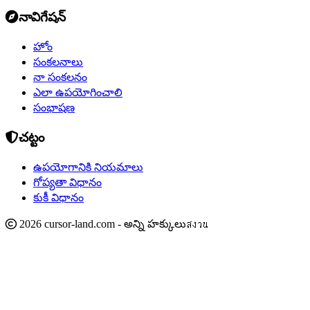
నావిగేషన్
హోం
సంకలనాలు
నా సంకలనం
ఎలా ఉపయోగించాలి
సంభాషణ
చట్టం
ఉపయోగానికి నియమాలు
గోప్యతా విధానం
కుకీ విధానం
2026 cursor-land.com - అన్ని హక్కులుสงวน