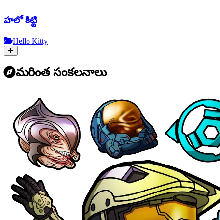
హలో కిట్టి
Hello Kitty
మరింత సంకలనాలు