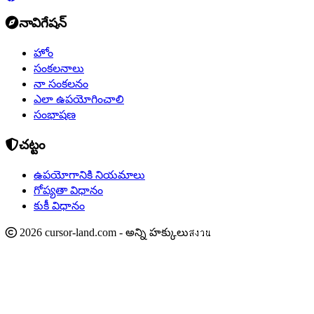
నావిగేషన్
హోం
సంకలనాలు
నా సంకలనం
ఎలా ఉపయోగించాలి
సంభాషణ
చట్టం
ఉపయోగానికి నియమాలు
గోప్యతా విధానం
కుకీ విధానం
2026 cursor-land.com - అన్ని హక్కులుสงวน