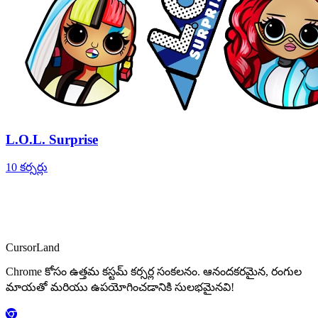
L.O.L. Surprise
10 కర్సర్లు
CursorLand
Chrome కోసం ఉత్తమ కస్టమ్ కర్సర్ల సంకలనం. ఆనందకరమైన, రంగుల
మాయతో మరియు ఉపయోగించడానికి సులభమైనవి!