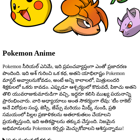
Pokemon Anime
Pokemon సీరియల్ ఎనిమే, ఇది ప్రపంచవ్యాప్తంగా ఎంతో ప్రజాదరణ
పొందింది. ఇది అశ్ గురించి ఒక కథ, అతని యాభిలాష్టం Pokemon
మాస్టర్ అవ్వాలనుకోవడం, అంటే అన్ని కాలాలలో, మిత్రులందరి
శిక్షకులలో ఒకరు కావడం. ఎప్పుడూ ఆశ్చర్యంలో కొదువదే, పికాచు అతని
తొలి యువరాజుకుమారుడిగా వచ్చి, ఇద్దరూ కలిసి ముఖ్య పయనాన్ని
ప్రారంభించారు. వారి అధ్యాయాలు అంత సౌకర్యంగా లేవు: 'టీం రాకెట్'
అనే విరోధుల సంస్థ, జెస్సీ, జేమ్స్ మరియు మీథ్క్ నుండి, ప్రతి
సమయంలో పిల్లల ప్రణాళికలను అతలాకుతలం చేయాలని
ప్రయత్నిస్తుంది, ఇది అతికష్టాలను తక్కువ చేస్తుంది. నిజమైన
అభిమానులను Pokemon కర్సర్లు మెచ్చుకోవాలని ఆశిస్తున్నాము!