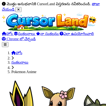
మొత్తం అనుభవానికి CursorLand విస్తరణను నవీకరించండి.
తాజా
చేయండి
హోం
సంకలనాలు
నా సంకలనం
ఎలా ఉపయోగించాలి
Chrome లో చేర్చండి
హోం
సంకలనాలు
Pokemon Anime