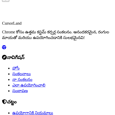
CursorLand
Chrome కోసం ఉత్తమ కస్టమ్ కర్సర్ల సంకలనం. ఆనందకరమైన, రంగుల
మాయతో మరియు ఉపయోగించడానికి సులభమైనవి!
నావిగేషన్
హోం
సంకలనాలు
నా సంకలనం
ఎలా ఉపయోగించాలి
సంభాషణ
చట్టం
ఉపయోగానికి నియమాలు