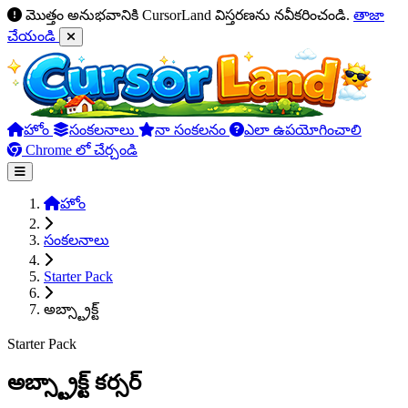
మొత్తం అనుభవానికి CursorLand విస్తరణను నవీకరించండి.
తాజా
చేయండి
హోం
సంకలనాలు
నా సంకలనం
ఎలా ఉపయోగించాలి
Chrome లో చేర్చండి
హోం
సంకలనాలు
Starter Pack
అబ్స్ట్రాక్ట్
Starter Pack
అబ్స్ట్రాక్ట్ కర్సర్