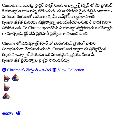
CursorLand యొక్క స్టార్టర్ ప్యాక్ నుండి అబ్స్ట్రాక్ట్ కర్సర్ తో మీ బ్రౌజింగ్
కి కళాత్మక ఉపాంతాన్ని జోడించండి. ఈ ఆకర్షణీయమైన డిజైన్ ఆకారాలు
మరియు రంగులతో ఆడుతుంది, మీ ఆన్‌లైన్ కార్యకలాపాలకు
సృజనాత్మకత మరియు వ్యక్తిత్వాన్ని తెలియజేయాలనుకునే వారికి సరిగ్గా
సరిపోతుంది. మీ Chrome ఇంటర్‌ఫేస్ ని కళాత్మక వ్యక్తీకరణకు ఒక కేన్వాస్
గా మార్చండి, క్లిక్ చేసే ప్రతిసారీ ప్రత్యేకంగా నిలబడి ఉంది.
Chrome లో ఎబిఎస్ట్రాక్ట్ కర్సర్ తో మెరుగుపడే బ్రౌజింగ్ భావన
సులభతరంగా చేయబడుతుంది. CursorLand ద్వారా ఈ ప్రత్యేకమైన
కర్సర్ ని ఇన్స్టాల్ చేయడం ఒక సులభమైన ప్రక్రియ, మీరు మీ
సృజనాత్మక ప్రయత్నాల పై శ్రద్ధ సారించవచ్చు.
Chrome కు చేర్చండి - ఉచిత
View Collection
అబ్స్ట్రాక్ట్