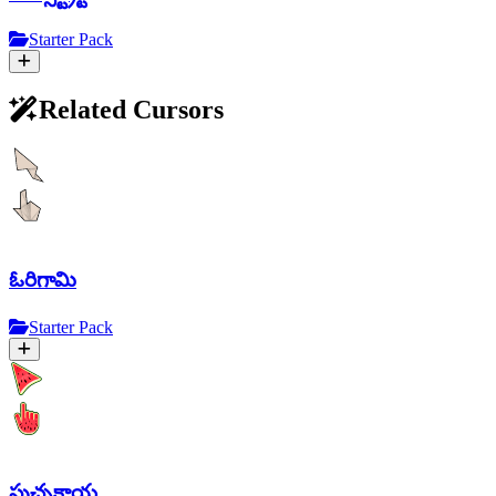
Starter Pack
Related Cursors
ఓరిగామి
Starter Pack
పుచ్చకాయ