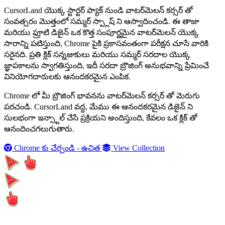
CursorLand యొక్క స్టార్టర్ ప్యాక్ నుండి వాటర్‌మెలన్ కర్సర్ తో
సంవత్సరం మొత్తంలో సమ్మర్ స్ప్లాష్ ని ఆస్వాదించండి. ఈ తాజా
మరియు ఫ్రూటి డిజైన్ ఒక కొత్త సంపూర్ణమైన వాటర్‌మెలన్ యొక్క
సారాన్ని పటిస్తుంది, Chrome పైకి ప్రకాసవంతంగా పరీక్షన చూసే వారికి
సరైనది. ప్రతి క్లిక్ సన్నజుకులు మరియు సమ్మర్ సరదాల యొక్క
జ్ఞాపకాలను స్వాగతిస్తుంది, ఇదీ సరదా బ్రౌజింగ్ అనుభవాన్ని ప్రేమించే
వినియోగదారులకు ఆనందకరమైన ఎంపిక.
Chrome లో మీ బ్రౌజింగ్ భావనను వాటర్‌మెలన్ కర్సర్ తో మెరుగు
పరచండి. CursorLand వద్ద, మేము ఈ ఆనందకరమైన డిజైన్ ని
సులభంగా ఇన్స్టాల్ చేసే ప్రక్రియని అందిస్తుంది, కేవలం ఒక క్లిక్ తో
ఆనందించగలుగుతారు.
Chrome కు చేర్చండి - ఉచిత
View Collection