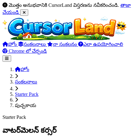
మొత్తం అనుభవానికి CursorLand విస్తరణను నవీకరించండి.
తాజా
చేయండి
హోం
సంకలనాలు
నా సంకలనం
ఎలా ఉపయోగించాలి
Chrome లో చేర్చండి
హోం
సంకలనాలు
Starter Pack
పుచ్చకాయ
Starter Pack
వాటర్‌మెలన్ కర్సర్