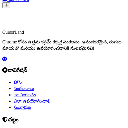
CursorLand
Chrome కోసం ఉత్తమ కస్టమ్ కర్సర్ల సంకలనం. ఆనందకరమైన, రంగుల
మాయతో మరియు ఉపయోగించడానికి సులభమైనవి!
నావిగేషన్
హోం
సంకలనాలు
నా సంకలనం
ఎలా ఉపయోగించాలి
సంభాషణ
చట్టం