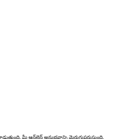
ాడుతుంది, మీ ఆన్‌లైన్ అనుభవాన్ని మెరుగుపరుస్తుంది.