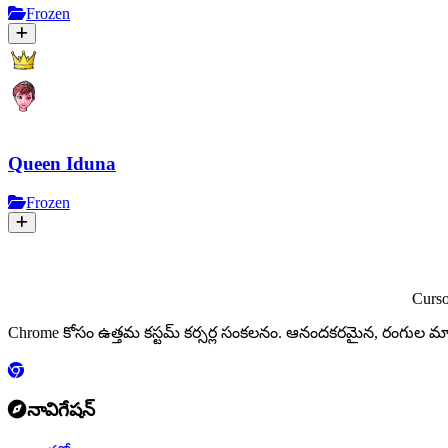
Frozen
Queen Iduna
Frozen
Curs
Chrome కోసం ఉత్తమ కస్టమ్ కర్సర్ల సంకలనం. ఆనందకరమైన, రంగు
నావిగేషన్