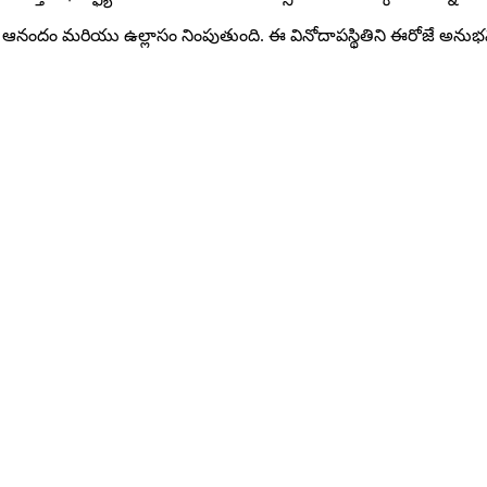
్లిక్‌లో ఆనందం మరియు ఉల్లాసం నింపుతుంది. ఈ వినోదాపస్థితిని ఈరోజే అను