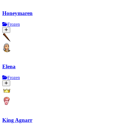
Honeymaren
Frozen
Elena
Frozen
King Agnarr