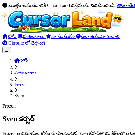
మొత్తం అనుభవానికి CursorLand విస్తరణను నవీకరించండి.
తాజా చ
హోం
సంకలనాలు
నా సంకలనం
ఎలా ఉపయోగించాలి
Chrome లో చేర్చండి
హోం
సంకలనాలు
Frozen
Sven
Frozen
Sven కర్సర్
Frozen అభిమానుల కోసం రూపొందించిన Sven కర్సర్‌తో మీ క్లిక్‌లలో ఆటల