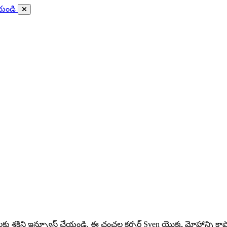
ేయండి
కు శక్తిని ఇన్ఫ్యూస్ చేయండి. ఈ చంచల కర్సర్ Sven యొక్క మోహాన్ని కాప