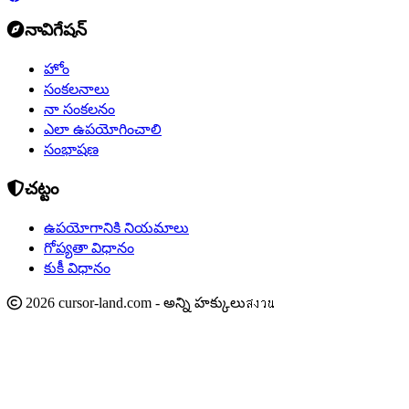
నావిగేషన్
హోం
సంకలనాలు
నా సంకలనం
ఎలా ఉపయోగించాలి
సంభాషణ
చట్టం
ఉపయోగానికి నియమాలు
గోప్యతా విధానం
కుకీ విధానం
2026 cursor-land.com - అన్ని హక్కులుสงวน