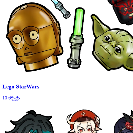
Lego StarWars
10 కర్సర్లు