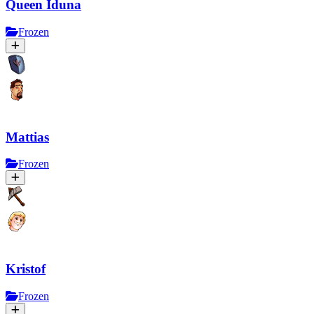
Queen Iduna
Frozen
Mattias
Frozen
Kristof
Frozen