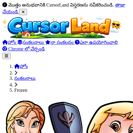
మొత్తం అనుభవానికి CursorLand విస్తరణను నవీకరించండి.
తాజా
చేయండి
హోం
సంకలనాలు
నా సంకలనం
ఎలా ఉపయోగించాలి
Chrome లో చేర్చండి
హోం
సంకలనాలు
Frozen