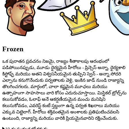
Frozen
ఒక పురాతన ప్రవచనం నిజమై, రాజ్యం శీతాకాలపు ఆరంభంలో
పడిపోయినప్పుడు, మూడు ధైర్యమైన హీరోలు - ప్రిన్సెస్ అన్నా, ధైర్యశాలి
కిస్టోఫ్ఫ్ మరియు అతని విశ్వసనీయమైన తుప్పిని స్వెన్ - అన్నా సోదరి
ఎల్సాను కనుగొనేందుకు పర్వతాలకు వెళ్లి, ఇంకిన జాడ్ నుండి రాజ్యాన్ని
తొలగించగలరు. మార్గంలో, చాలా కష్టమైన మూఛలు మరియు
ఉత్సాహంగా సాహసాలు వారి కోసం ఎదురుచూస్తాయి. మిస్టికల్ ట్రోల్స్‌ను
కలుసుకోవడం, ఓలాఫ్ అనే ఆకర్షణీయమైన మంచు మనిషిని
కలుసుకోవడం, ఎవరెస్ట్ కంటే స్తబ్దంగా ఉన్న పర్వత శిఖరాలు మరియు
ఎక్కువ చిట్టెలాగ్. హీరోలు శక్తివంతమైన అంశాలకు ప్రతిఘటించవలసి
ఉంటుంది, రాజ్యాన్ని మరియు వారికి ప్రియమైనవారిని రక్షించేందుకు.