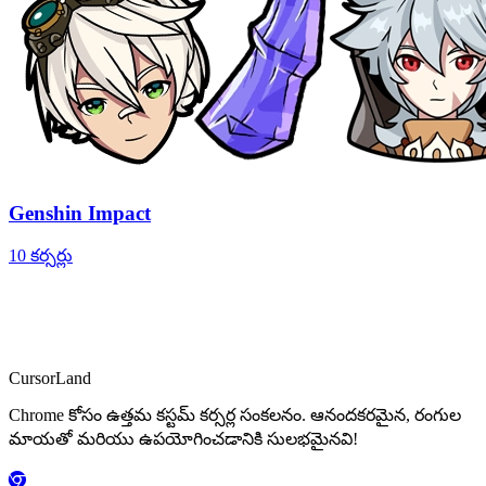
Genshin Impact
10 కర్సర్లు
CursorLand
Chrome కోసం ఉత్తమ కస్టమ్ కర్సర్ల సంకలనం. ఆనందకరమైన, రంగుల
మాయతో మరియు ఉపయోగించడానికి సులభమైనవి!