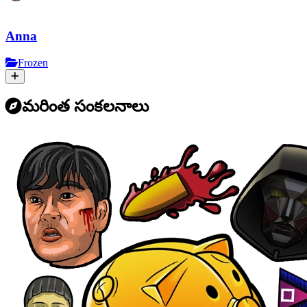
Anna
Frozen
మరింత సంకలనాలు