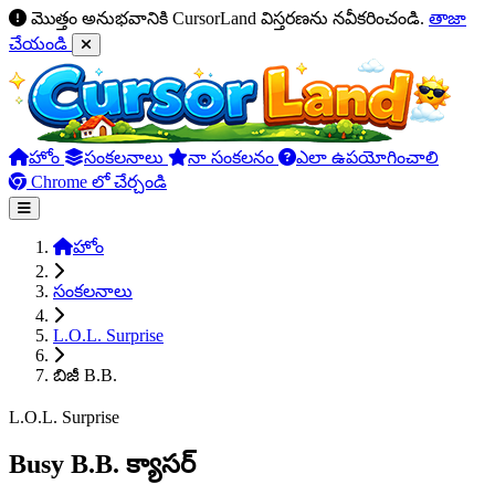
మొత్తం అనుభవానికి CursorLand విస్తరణను నవీకరించండి.
తాజా
చేయండి
హోం
సంకలనాలు
నా సంకలనం
ఎలా ఉపయోగించాలి
Chrome లో చేర్చండి
హోం
సంకలనాలు
L.O.L. Surprise
బిజీ B.B.
L.O.L. Surprise
Busy B.B. క్యాసర్