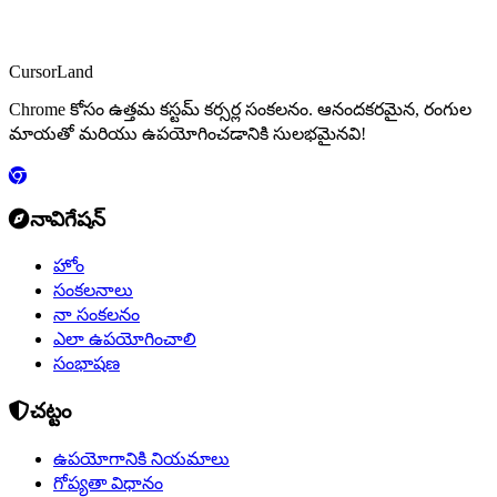
CursorLand
Chrome కోసం ఉత్తమ కస్టమ్ కర్సర్ల సంకలనం. ఆనందకరమైన, రంగుల
మాయతో మరియు ఉపయోగించడానికి సులభమైనవి!
నావిగేషన్
హోం
సంకలనాలు
నా సంకలనం
ఎలా ఉపయోగించాలి
సంభాషణ
చట్టం
ఉపయోగానికి నియమాలు
గోప్యతా విధానం