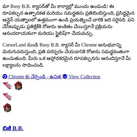
మా Busy B.B. క్యాసర్‌తో మీ కార్యాల్లో ముందు ఉండండి! ఈ
రూపకల్పన ఉత్పాదకత మరియు సమర్థతను ప్రతిబింబిస్తుంది, ప్రసిద్ధమైన
ఆన్లైన్ యత్నాలలో ఉత్తమంగా ఉండి ప్రయత్నించే వారికి ఇది సరైనది. పని
చేసేటప్పుడు ప్రతిక్లిక్‌కి రోజును అంకితం చేయిస్తూనే ప్రక్రియను
ఆనందదాయకంగా మరియు స్టైలిష్‌గా చేయవచ్చు.
CursorLand నుండి Busy B.B. క్యాసర్ మీ Chrome అనుభవాన్ని
మెరుగుపరుస్తుంది, ప్రతి పరస్పరం చేయడానికి రోజును సమర్థవంతంగా
ఉంచుతుంది. మీరు ఒక ఆహ్లాదకరమైన రూపకల్పనను ఆనందిస్తూనే మీ
లక్ష్యాలను సాధించండి.
Chrome కు చేర్చండి - ఉచిత
View Collection
బిజీ B.B.