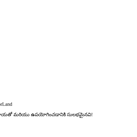
orLand
ల మాయతో మరియు ఉపయోగించడానికి సులభమైనవి!