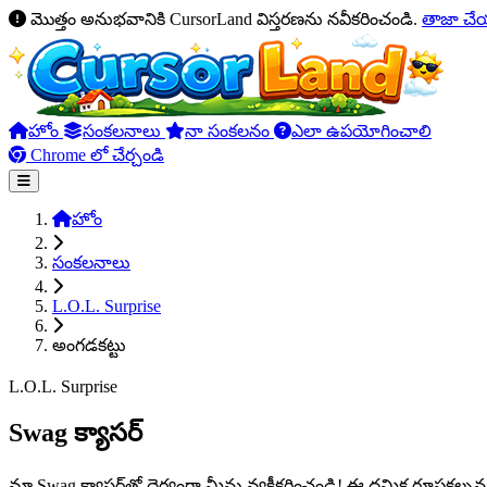
మొత్తం అనుభవానికి CursorLand విస్తరణను నవీకరించండి.
తాజా చ
హోం
సంకలనాలు
నా సంకలనం
ఎలా ఉపయోగించాలి
Chrome లో చేర్చండి
హోం
సంకలనాలు
L.O.L. Surprise
అంగడకట్టు
L.O.L. Surprise
Swag క్యాసర్
మా Swag క్యాసర్‌తో ధైర్యంగా మీను వ్యక్తీకరించండి! ఈ ధ్రమిక రూపకల్పన 