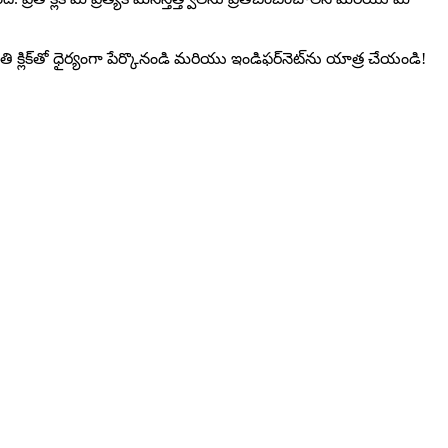
క్లిక్‌తో ధైర్యంగా పేర్కొనండి మరియు ఇండిఫర్‌నెట్‌ను యాత్ర చేయండి!