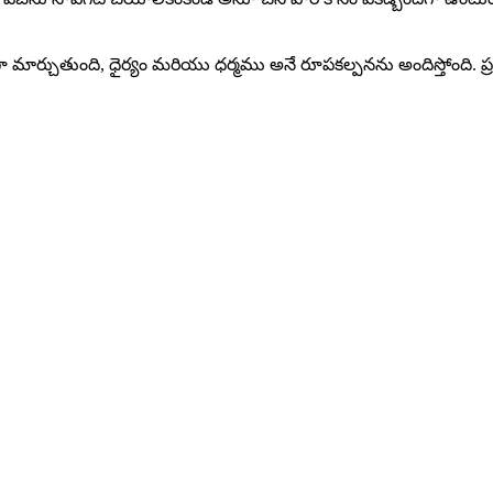
మార్చుతుంది, ధైర్యం మరియు ధర్మము అనే రూపకల్పనను అందిస్తోంది. ప్రతి 