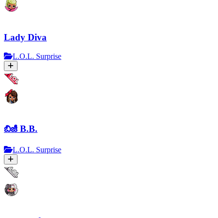
Lady Diva
L.O.L. Surprise
బిజీ B.B.
L.O.L. Surprise