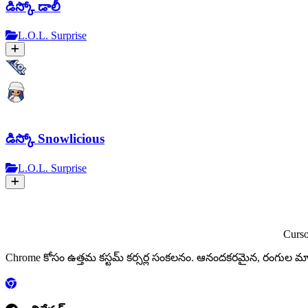
డిస్కో డాలీ
L.O.L. Surprise
డిస్కో Snowlicious
L.O.L. Surprise
Curs
Chrome కోసం ఉత్తమ కస్టమ్ కర్సర్ల సంకలనం. ఆనందకరమైన, రంగు