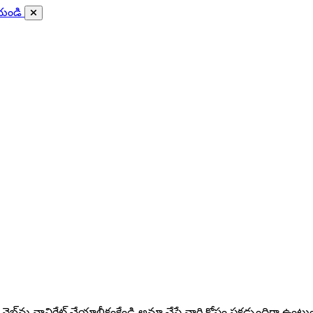
ేయండి
వెబ్‌ను నావిగేట్ చేయాలీకంకేండి అనూ చేసే వారి కోసం పకడ్బందిగా ఉంటుంది. 