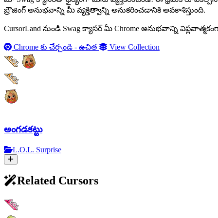
బ్రౌజింగ్ అనుభవాన్ని మీ వ్యక్తిత్వాన్ని అనుకరించడానికి అవకాశిస్తుంది.
CursorLand నుండి Swag క్యాసర్ మీ Chrome అనుభవాన్ని విప్లవాత్మకంగా 
Chrome కు చేర్చండి - ఉచిత
View Collection
అంగడకట్టు
L.O.L. Surprise
Related Cursors