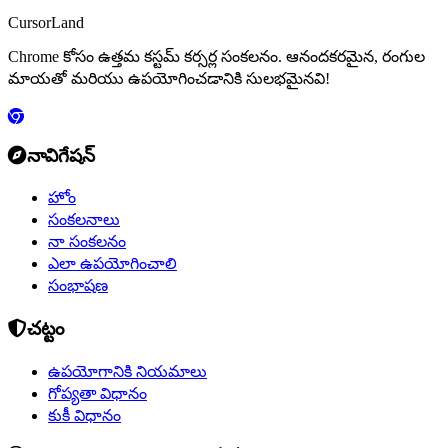
CursorLand
Chrome కోసం ఉత్తమ కస్టమ్ కర్సర్ల సంకలనం. ఆనందకరమైన, రంగుల
మాయతో మరియు ఉపయోగించడానికి సులభమైనవి!
నావిగేషన్
హోం
సంకలనాలు
నా సంకలనం
ఎలా ఉపయోగించాలి
సంభాషణ
చట్టం
ఉపయోగానికి నియమాలు
గోప్యతా విధానం
కుకీ విధానం