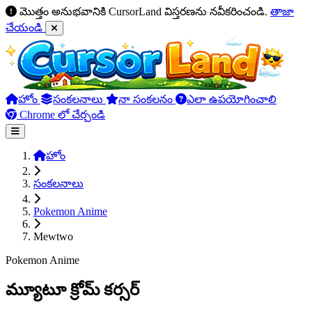
మొత్తం అనుభవానికి CursorLand విస్తరణను నవీకరించండి.
తాజా
చేయండి
హోం
సంకలనాలు
నా సంకలనం
ఎలా ఉపయోగించాలి
Chrome లో చేర్చండి
హోం
సంకలనాలు
Pokemon Anime
Mewtwo
Pokemon Anime
మ్యూటూ క్రోమ్ కర్సర్