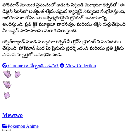
పోకేమాన్ మాయిక ప్రపంచంలో అడుగు పెట్టండి మ్యూటూ కర్సర్‌తో! ఈ
డిజైన్ సిరీస్‌లో అత్యంత శక్తివంతమైన క్యారెక్టర్ నెమ్మదిని సంగ్రహిస్తుంది,
అభిమానుల కోసం ఒక ఆశ్చర్యకరమైన బ్రౌజింగ్ అనుభవాన్ని
అందిస్తుంది. ప్రతి క్లిక్ మ్యూటూ వారసత్వం మరియు శక్తిని గుర్తుచేస్తుంది,
మీ ఆన్లైన్ సాహసాలను మెరుగుపరుస్తుంది.
కర్సర్‌ల్యాండ్ నుండి మ్యూటూ కర్సర్ మీ క్రోమ్ బ్రౌజింగ్ ని సంపదుగల
చేస్తుంది. పోకేమాన్ మీద మీ ప్రేమను ప్రదర్శించండి మరియు ప్రతి క్లిక్‌ను
సాహస స్ఫూర్తితో అనుభవించండి.
Chrome కు చేర్చండి - ఉచిత
View Collection
Mewtwo
Pokemon Anime