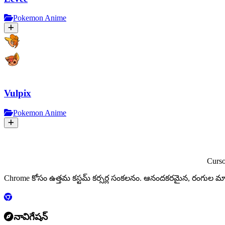
Pokemon Anime
Vulpix
Pokemon Anime
Curs
Chrome కోసం ఉత్తమ కస్టమ్ కర్సర్ల సంకలనం. ఆనందకరమైన, రంగు
నావిగేషన్