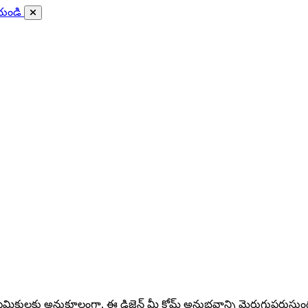
ేయండి
 ప్రేమికులకు అనుకూలంగా, ఈ డిజైన్ మీ క్రోమ్ అనుభవాన్ని మెరుగుపరుస్తుంది, 