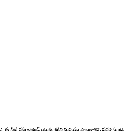
ఈ నీటి-రకం లెజెండ్ యొక్క శక్తిని మరియు ప్రాబల్యాన్ని ప్రదర్శిస్తుంది.