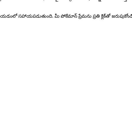
ుగల చేయడంలో సహాయపడుతుంది. మీ పోకేమాన్ ప్రేమను ప్రతి క్లిక్‌తో జరుపుక