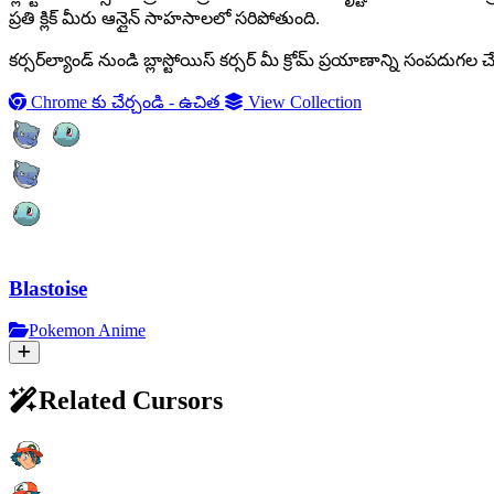
ప్రతి క్లిక్ మీరు ఆన్లైన్ సాహసాలలో సరిపోతుంది.
కర్సర్‌ల్యాండ్ నుండి బ్లాస్టోయిస్ కర్సర్ మీ క్రోమ్ ప్రయాణాన్ని సంపద
Chrome కు చేర్చండి - ఉచిత
View Collection
Blastoise
Pokemon Anime
Related Cursors