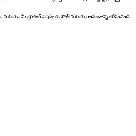
ోండి, మరియు మీ బ్రౌజింగ్ సెషన్‌లకు సౌత్ మరియు ఆనందాన్ని జోడించండి.