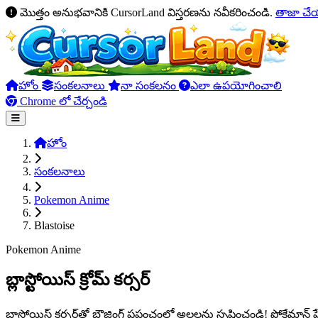
మొత్తం అనుభవానికి CursorLand విస్తరణను నవీకరించండి.
తాజా చ
హోం
సంకలనాలు
నా సంకలనం
ఎలా ఉపయోగించాలి
Chrome లో చేర్చండి
హోం
సంకలనాలు
Pokemon Anime
Blastoise
Pokemon Anime
బ్లాస్టోయిస్ క్రోమ్ కర్సర్
బ్లాస్టోయిస్ కర్సర్‌తో బ్రౌజింగ్ ప్రపంచంలో అలలను సృష్టించండి! పోకేమాన్