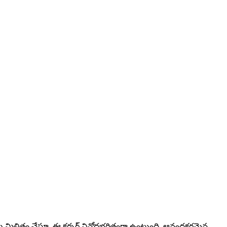
ులను మిళితం చేస్తూ, ఈ కర్సర్ వినోదభరితంగా ఉంటుంది, ఆనందకరమైన