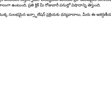
ా ఉంటుంది. ప్రతి క్లిక్ మీ రోజువారీ పనుల్లో విషాదాన్ని తెస్తుంది.
్ల్యాండ్ యొక్క సులభమైన ఇన్స్టాలేషన్ ప్రక్రియకు ధన్యవాదాలు, మీరు ఈ ఆకర్షణ