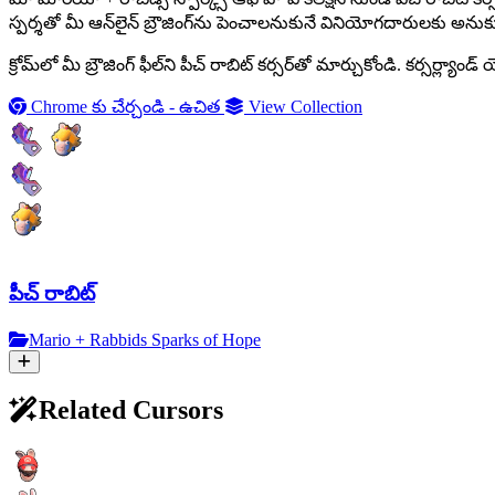
స్పర్శతో మీ ఆన్‌లైన్ బ్రౌజింగ్‌ను పెంచాలనుకునే వినియోగదారులకు అనుకూలంగ
క్రోమ్‌లో మీ బ్రౌజింగ్ ఫీల్‌ని పీచ్ రాబిట్ కర్సర్‌తో మార్చుకోండి. కర్సర
Chrome కు చేర్చండి - ఉచిత
View Collection
పీచ్ రాబిట్
Mario + Rabbids Sparks of Hope
Related Cursors