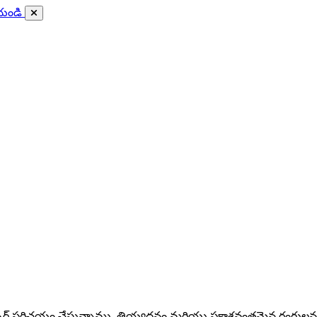
ేయండి
బిట్ కర్సర్ పరిచయం చేస్తున్నాము. తియ్యదనం మరియు ప్రకాశవంతమైన రంగ