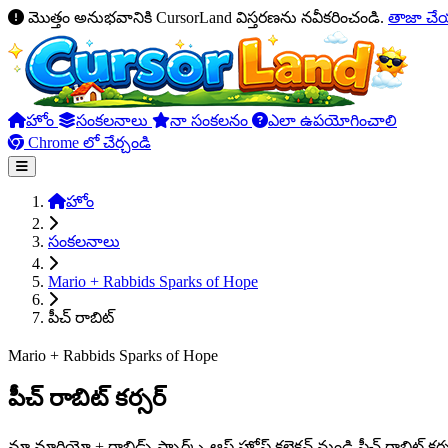
మొత్తం అనుభవానికి CursorLand విస్తరణను నవీకరించండి.
తాజా చ
హోం
సంకలనాలు
నా సంకలనం
ఎలా ఉపయోగించాలి
Chrome లో చేర్చండి
హోం
సంకలనాలు
Mario + Rabbids Sparks of Hope
పీచ్ రాబిట్
Mario + Rabbids Sparks of Hope
పీచ్ రాబిట్ కర్సర్
మా మారియో + రాబిడ్స్ స్పార్క్స్ ఆఫ్ హోప్ కలెక్షన్ నుండి పీచ్ రా