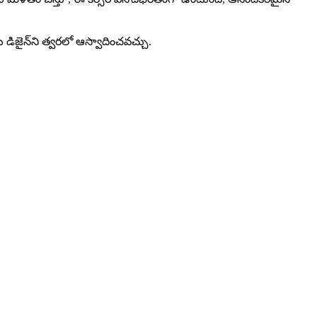
ీయ డిజైన్‌ని త్వరలో ఆస్వాదించవచ్చు.