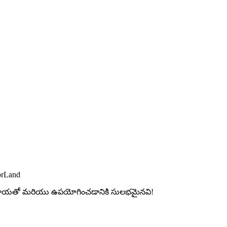
orLand
ల మాయతో మరియు ఉపయోగించడానికి సులభమైనవి!