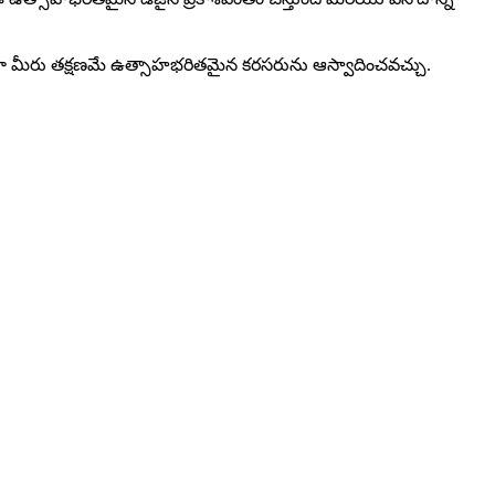
ు, తద్వారా మీరు తక్షణమే ఉత్సాహభరితమైన క‌రసరును ఆస్వాదించవచ్చు.