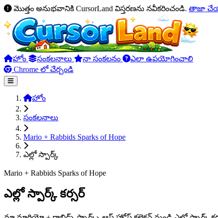
మొత్తం అనుభవానికి CursorLand విస్తరణను నవీకరించండి.
తాజా చ
హోం
సంకలనాలు
నా సంకలనం
ఎలా ఉపయోగించాలి
Chrome లో చేర్చండి
హోం
సంకలనాలు
Mario + Rabbids Sparks of Hope
ఎల్లో స్పార్క్
Mario + Rabbids Sparks of Hope
ఎల్లో స్పార్క్ కర్సర్
మా మారియో + రాబిడ్స్ స్పార్క్స్ ఆఫ్ హోప్ కలెక్షన్ నుండి ఎల్లో స్పా