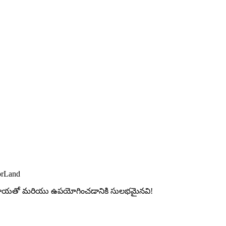
orLand
ల మాయతో మరియు ఉపయోగించడానికి సులభమైనవి!