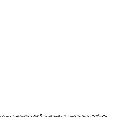
ి. ఈ ఉత్సాహభరితమైన డిజైన్ ప్రకాశవంతం చేస్తుంది మరియు వినోదాన్ని