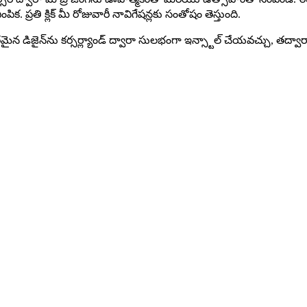
 ప్రతి క్లిక్ మీ రోజువారీ నావిగేషన్లకు సంతోషం తెస్తుంది.
 ఈ జీవభరితమైన డిజైన్‌ను కర్సర్ల్యాండ్ ద్వారా సులభంగా ఇన్స్టాల్ చేయవచ్చ