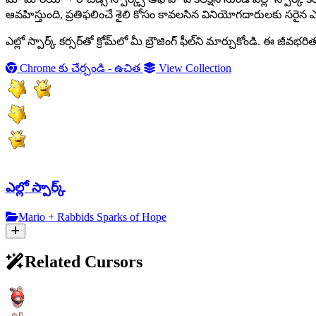
ఆవహిస్తుంది, ప్రతిఫలించే శైలి కోసం కావలసిన వినియోగదారులకు సరైన ఎంపిక.
ఎల్లో స్పార్క్ కర్సర్‌తో క్రోమ్‌లో మీ బ్రౌజింగ్ ఫీల్‌ని మార్చుకోండి.
Chrome కు చేర్చండి - ఉచిత
View Collection
ఎల్లో స్పార్క్
Mario + Rabbids Sparks of Hope
Related Cursors