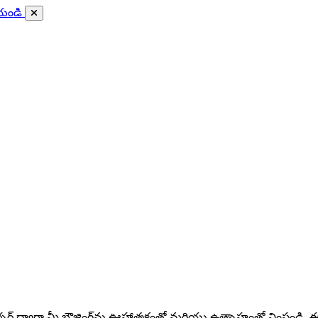
ేయండి
ర్క్ కర్సర్ ద్వారా మీ బ్రౌజింగ్‌ను ఊహాత్మకంతో మరియు ఉత్సాహంతో నింపండ