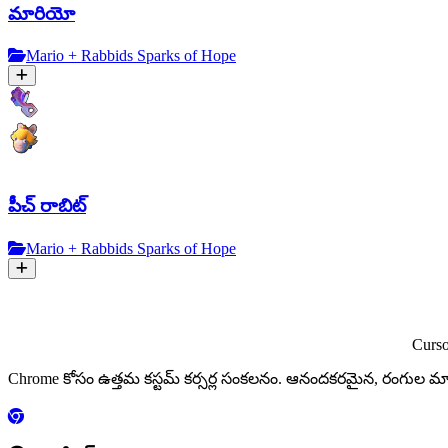
మారియో
Mario + Rabbids Sparks of Hope
పీచ్ రాబిట్
Mario + Rabbids Sparks of Hope
Curs
Chrome కోసం ఉత్తమ కస్టమ్ కర్సర్ల సంకలనం. ఆనందకరమైన, రంగు